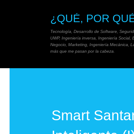
¿QUÉ, POR QU
Tecnología, Desarrollo de Software, Seguri
UWP, Ingeniería inversa, Ingeniería Social, 
Negocio, Marketing, Ingeniería Mecánica, La
más que me pasan por la cabeza.
Smart Santa