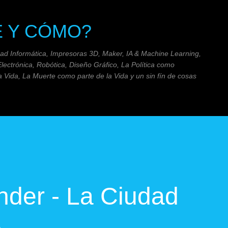
Ir al contenido principal
É Y CÓMO?
dad Informática, Impresoras 3D, Maker, IA & Machine Learning,
Electrónica, Robótica, Diseño Gráfico, La Política como
 Vida, La Muerte como parte de la Vida y un sin fín de cosas
nder - La Ciudad