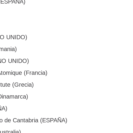
 (ESPAÑA)
INO UNIDO)
emania)
INO UNIDO)
Atomique (Francia)
tute (Grecia)
(Dinamarca)
ÑA)
llo de Cantabria (ESPAÑA)
ustralia)