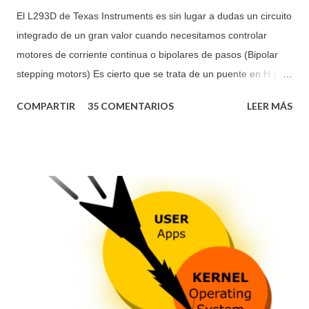
El L293D de Texas Instruments es sin lugar a dudas un circuito
integrado de un gran valor cuando necesitamos controlar
motores de corriente continua o bipolares de pasos (Bipolar
stepping motors) Es cierto que se trata de un puente en H (o
medios puentes), en este caso cuádruple, que sin bien
COMPARTIR
35 COMENTARIOS
LEER MÁS
podríamos crearlo con transistores, el echo de que se
encuentre integrado en un único chip es de agradecer. Capáz
de conducir corrientes bidireccionales de hasta 1 amperio en
el modelo L293 y hasta 600 mA en el modelo L293D y con
tensiones que van desde los 4.5V hasta los 36V en ambos
modelos. Por supuesto podemos utilizarlo en otras
aplicaciones o para controlar otros componentes: motores de
corriente continua, relés, motores de paso bipolares,
solenoides en general y cualquier carga que requiera una alta
corriente y tensión. Las entradas son de tipo TTL y se activan
por parejas, es decir, desde la pata Enable 1,2EN,