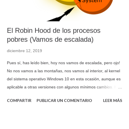
activamoslas entradas 1 y 2 y desde la pata Enable 3,4EN
activamos la 3...
El Robin Hood de los procesos
pobres (Vamos de escalada)
diciembre 12, 2019
Pues sí, has leído bien, hoy nos vamos de escalada, pero ojo!
No nos vamos a las montañas, nos vamos al interior, al kernel
del sistema operativo Windows 10 en esta ocasión, aunque es
aplicable a otras versiones con algunos mínimos cambios. Hoy
la cosa va de EoP (Elevation of Privilege), escalada de
COMPARTIR
PUBLICAR UN COMENTARIO
LEER MÁS
privilegios en el sistema. Vamos a ver cómo hacer de Robin
Hood para "mangarle" el “Access Token” al usuario "NT
AUTHORITY\SYSTEM" a través de la estructura _EPROCESS
del proceso “System” para dárselo al pobre CMD.EXE. ¿Con