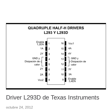
el objetivo de que cualquiera pueda utilizarlo. Si has llegado
hasta aquí, probablemente ya sabes que por internet hay
mucha información sobre este IC, pero también bastante
confusa o excesivamente técnica, sin mostrar tan siquiera un
ejemplo de funcionamiento, o como calcular sus pasivos. Pues
se acabó, a partir de hoy y después de leer este post, ya te
quedará claro como utilizar el TL431 para obtener una tensión
de referencia estable y precisa. Vamos al grano y que mejor
que empezar aclarando que el TL431 NO ES EXACTAMENTE
UN ZENER como se empeñan en decir en muchos sitios, es
verdad que se le conoce como el Zener Progra...
Driver L293D de Texas Instruments
octubre 24, 2012