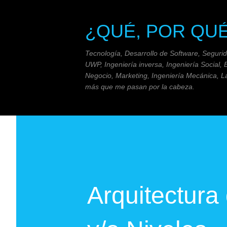
¿QUÉ, POR QU
Tecnología, Desarrollo de Software, Seguri
UWP, Ingeniería inversa, Ingeniería Social, 
Negocio, Marketing, Ingeniería Mecánica, La
más que me pasan por la cabeza.
Arquitectura