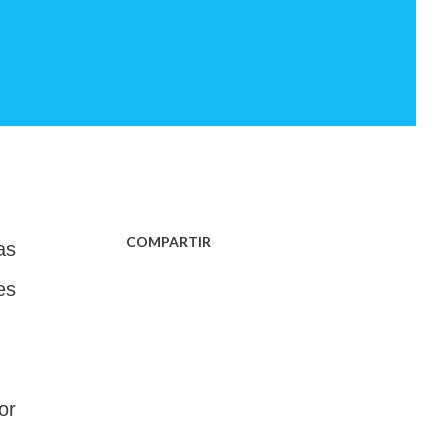
COMPARTIR
as
es
or