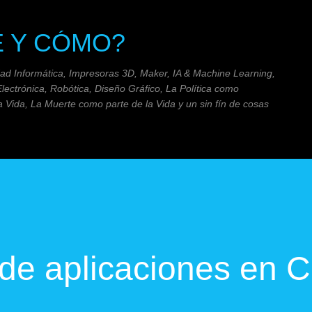
Ir al contenido principal
É Y CÓMO?
dad Informática, Impresoras 3D, Maker, IA & Machine Learning,
Electrónica, Robótica, Diseño Gráfico, La Política como
 Vida, La Muerte como parte de la Vida y un sin fín de cosas
 de aplicaciones en 