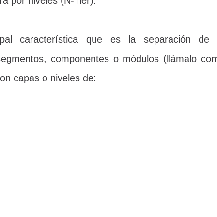
ra por niveles (N-Tier).
al característica que es la separación de 
n segmentos, componentes o módulos (llámalo co
on capas o niveles de: