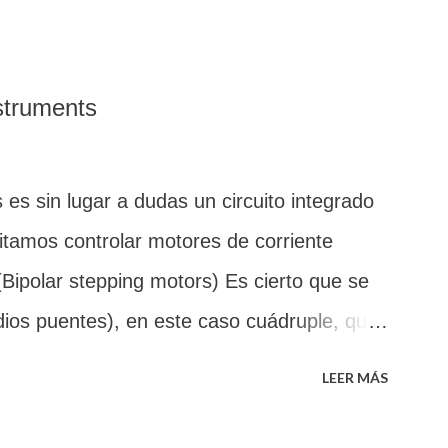
a utilizarlo. Si has llegado hasta aquí,
r internet hay mucha información sobre
 confusa o excesivamente técnica, sin
struments
o de funcionamiento, o como calcular sus
ir de hoy y después de leer este post, ya te
es sin lugar a dudas un circuito integrado
 TL431 para obtener una tensión de
itamos controlar motores de corriente
 Vamos al grano y que mejor que empezar
(Bipolar stepping motors) Es cierto que se
 ES EXACTAMENTE UN ZENER como se
dios puentes), en este caso cuádruple, que
tios, es verdad que se le conoce como el
 transistores, el echo de que se encuentre
LEER MÁS
de agradecer. Capáz de conducir corrientes
perio en el modelo L293 y hasta 600 mA en