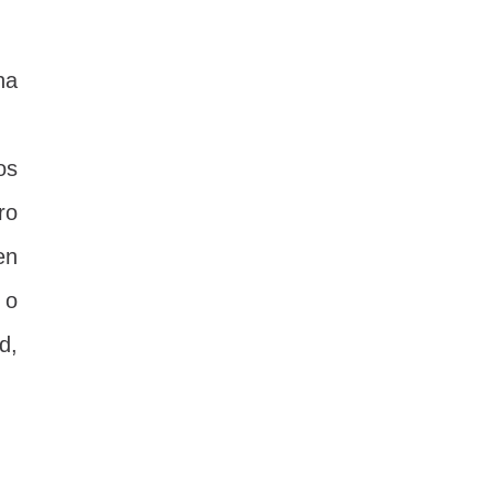
ha
os
ro
en
 o
d,