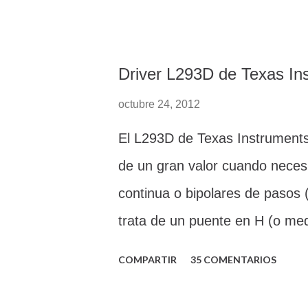
objetivo de que cualquiera pued
probablemente ya sabes que po
este IC, pero también bastante
Driver L293D de Texas In
mostrar tan siquiera un ejempl
octubre 24, 2012
pasivos. Pues se acabó, a part
El L293D de Texas Instruments 
quedará claro como utilizar el
de un gran valor cuando neces
referencia estable y precisa.
continua o bipolares de pasos 
aclarando que el TL431 NO
trata de un puente en H (o me
empeñan en decir en muchos si
sin bien podríamos crearlo con
Zener Progra...
COMPARTIR
35 COMENTARIOS
integrado en un único chip es 
bidireccionales de hasta 1 am